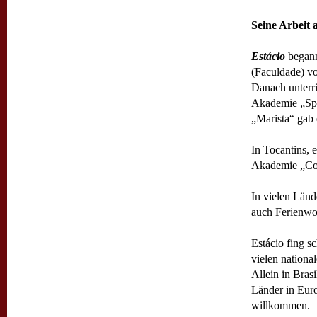
Seine Arbeit 
Estácio
begann
(Faculdade) vo
Danach unterri
Akademie „Spo
„Marista“ gab 
In Tocantins, 
Akademie „Co
In vielen Län
auch Ferienwo
Estácio fing s
vielen nationa
Allein in Bras
Länder in Euro
willkommen.