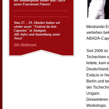
der Sommerpause wieder statt! Auch
unser Functional Fitness!
Vom 27. - 29. Oktober haben wir
Mestrando Es
wieder unser "Festival da Arte
Capoeira" in Stuttgart.
verliehen be
Alle Infos und Anmeldung unter
ABADÁ-Capo
News!
Alle Meldungen
Seit 2006 ist
Tschechien u
leitete, kam
Deutschland.
Estácio in He
Berlin und be
der Tschechi
Ungarn.
Desweiteren l
Workshops.