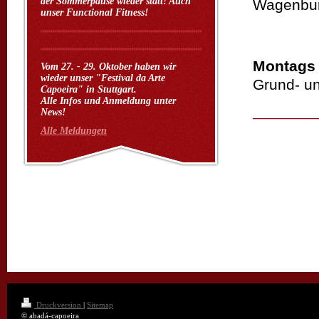
der Sommerpause wieder statt! Auch
Wagenbur
unser Functional Fitness!
Montags
Vom 27. - 29. Oktober haben wir
wieder unser "Festival da Arte
Grund- un
Capoeira" in Stuttgart.
Alle Infos und Anmeldung unter
News!
Alle Meldungen
Druckversion
|
Sitemap
© abadá-capoeira